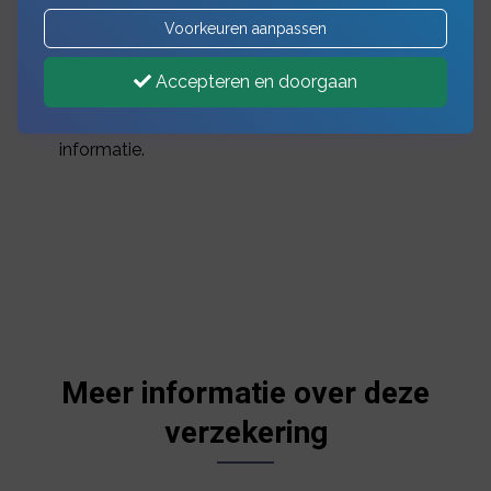
een aantal specifieke dekkingen.
Voorkeuren aanpassen
Dat zijn bijvoorbeeld een dekking voor schade
aan ondergrondse zaken zoals kabels en
Accepteren en doorgaan
leidingen, sloopwerkzaamheden en schade
aan eigen zaken. Hieronder vindt u meer
informatie.
Meer informatie over deze
verzekering