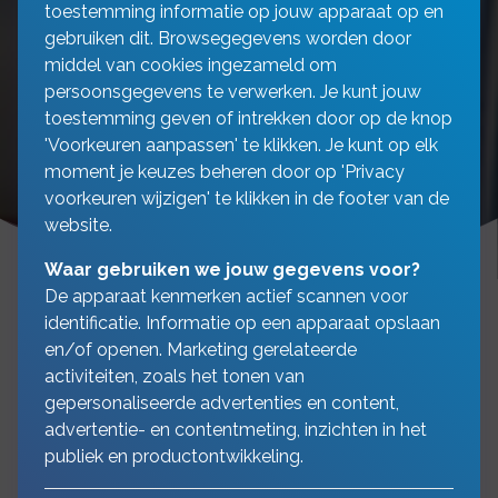
toestemming informatie op jouw apparaat op en
gebruiken dit. Browsegegevens worden door
middel van cookies ingezameld om
persoonsgegevens te verwerken. Je kunt jouw
toestemming geven of intrekken door op de knop
'Voorkeuren aanpassen' te klikken. Je kunt op elk
moment je keuzes beheren door op 'Privacy
voorkeuren wijzigen' te klikken in de footer van de
website.
Waar gebruiken we jouw gegevens voor?
De apparaat kenmerken actief scannen voor
identificatie. Informatie op een apparaat opslaan
en/of openen. Marketing gerelateerde
De werk- en landbouwmaterieelverzekering
activiteiten, zoals het tonen van
lijkt in de basis erg op een autoverzekering. De
gepersonaliseerde advertenties en content,
WA-dekking voldoet minimaal aan de W.A.M.-
advertentie- en contentmeting, inzichten in het
strik, maar voor aansprakelijkheid kent de
publiek en productontwikkeling.
werk- en landbouwmaterieelverzekering nog