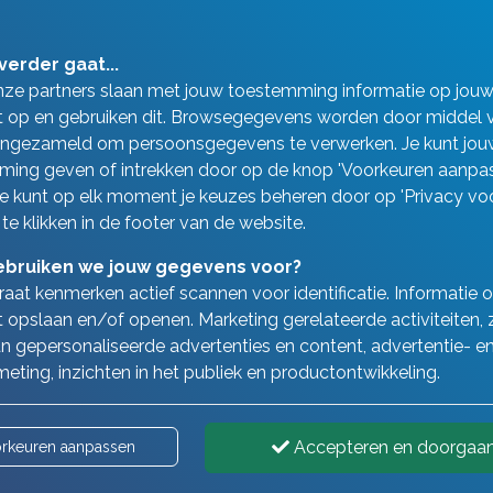
r uw keuze
verder gaat...
nze partners slaan met jouw toestemming informatie op jou
 op en gebruiken dit. Browsegegevens worden door middel 
ingezameld om persoonsgegevens te verwerken. Je kunt jou
ing geven of intrekken door op de knop 'Voorkeuren aanpas
 Je kunt op elk moment je keuzes beheren door op 'Privacy vo
Levensver
 te klikken in de footer van de website.
bruiken we jouw gegevens voor?
aat kenmerken actief scannen voor identificatie. Informatie 
 opslaan en/of openen. Marketing gerelateerde activiteiten, 
n gepersonaliseerde advertenties en content, advertentie- e
eting, inzichten in het publiek en productontwikkeling.
Accepteren en doorgaa
rkeuren aanpassen