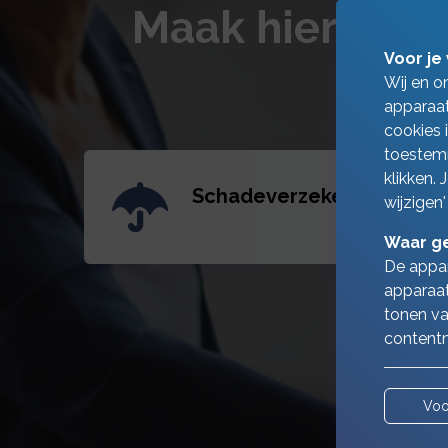
Maak hieronde
Voor je 
Wij en o
apparaat
cookies 
toestemm
klikken.
Schadeverzekeringen
wijzigen'
Waar ge
De appar
apparaat
tonen va
contentm
Voo