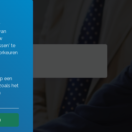
w
van
w
sen' te
orkeuren
zekeringen
op een
zoals het
n
n