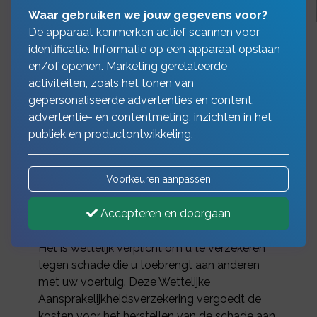
Waar gebruiken we jouw gegevens voor?
De apparaat kenmerken actief scannen voor
identificatie. Informatie op een apparaat opslaan
en/of openen. Marketing gerelateerde
We zijn met z’n allen vaak
activiteiten, zoals het tonen van
gepersonaliseerde advertenties en content,
en veel onderweg.
advertentie- en contentmeting, inzichten in het
publiek en productontwikkeling.
Dit zorgt dagelijks voor ongevallen. Soms
met ernstige gevolgen, maar gelukkig vaak
Voorkeuren aanpassen
ook met alleen materiële schade. Een schade
kan al snel in de papieren lopen, voor uzelf en
Accepteren en doorgaan
de tegenpartij.
Het is wettelijk verplicht om u te verzekeren
tegen schade die u toebrengt aan anderen
met uw voertuig. Deze Wettelijke
Aansprakelijkheidsverzekering vergoedt de
kosten voor het herstellen van de schade aan