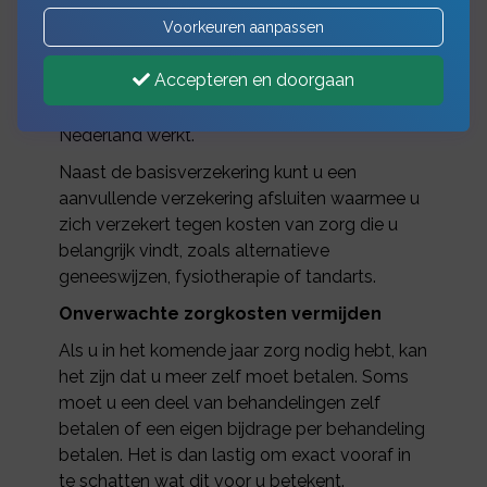
Voorkeuren aanpassen
De basisverzekering is een wettelijk verplichte
zorgverzekering voor iedere Nederlander. De
Accepteren en doorgaan
basisverzekering is ook verplicht voor
iedereen die in het buitenland woont maar in
Nederland werkt.
Naast de basisverzekering kunt u een
aanvullende verzekering afsluiten waarmee u
zich verzekert tegen kosten van zorg die u
belangrijk vindt, zoals alternatieve
geneeswijzen, fysiotherapie of tandarts.
Onverwachte zorgkosten vermijden
Als u in het komende jaar zorg nodig hebt, kan
het zijn dat u meer zelf moet betalen. Soms
moet u een deel van behandelingen zelf
betalen of een eigen bijdrage per behandeling
betalen. Het is dan lastig om exact vooraf in
te schatten wat dit voor u betekent.