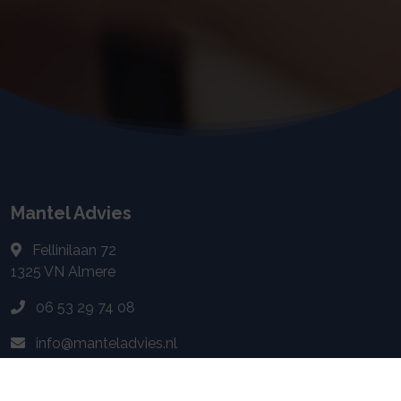
Mantel Advies
Fellinilaan 72
1325 VN
Almere
06 53 29 74 08
info@manteladvies.nl
Navigeren