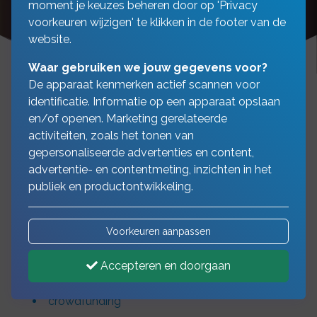
moment je keuzes beheren door op 'Privacy
voorkeuren wijzigen' te klikken in de footer van de
website.
Waar gebruiken we jouw gegevens voor?
De apparaat kenmerken actief scannen voor
identificatie. Informatie op een apparaat opslaan
en/of openen. Marketing gerelateerde
Naast bovenstaande financieringsvormen
activiteiten, zoals het tonen van
kunnen wij u ook helpen met:
gepersonaliseerde advertenties en content,
advertentie- en contentmeting, inzichten in het
publiek en productontwikkeling.
financiering vastgoed
Voorkeuren aanpassen
voorraadfinanciering
inkoopfinanciering
Accepteren en doorgaan
werkkapitaal financiering
crowdfunding