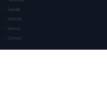
Zakelijk
Erfrecht
Service
Contact
Volg ons op social media
Aansluitgegevens:
KvK: 59268638
Kifid: 300.018460
AFM: 12049035