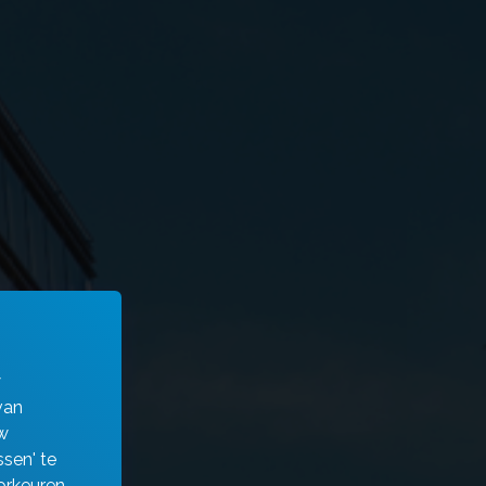
w
van
w
sen' te
orkeuren