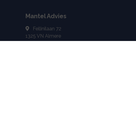
Mantel Advies
Fellinilaan 72
1325 VN
Almere
06 53 29 74 08
info@manteladvies.nl