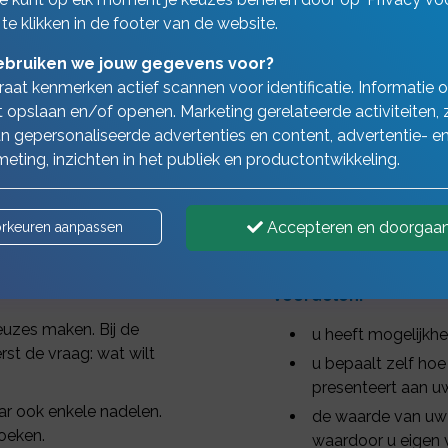
 te klikken in de footer van de website.
bruiken we jouw gegevens voor?
aat kenmerken actief scannen voor identificatie. Informatie 
 opslaan en/of openen. Marketing gerelateerde activiteiten, 
n gepersonaliseerde advertenties en content, advertentie- e
 droom? Misschien is het niet mogelijk dit uit eigen middelen 
eting, inzichten in het publiek en productontwikkeling.
hypotheek is dan de meest gekozen oplossing.
Accepteren en doorgaa
rkeuren aanpassen
Voordelen:
uzes maken. Bij de
u heeft mogelijkhe
rst de vraag: wat wilt
u bepaalt zelf hoe
presenteert aan uw
ar ook enkele nadelen.
de waarde van uw 
zoeken.
waardoor u eigen