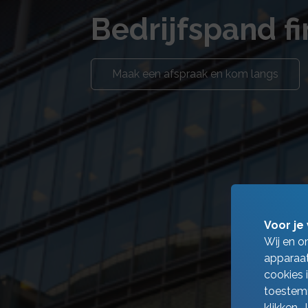
Bedrijfspand f
Maak een afspraak en kom langs
Voor je 
Wij en o
apparaat
cookies 
toestemm
klikken.