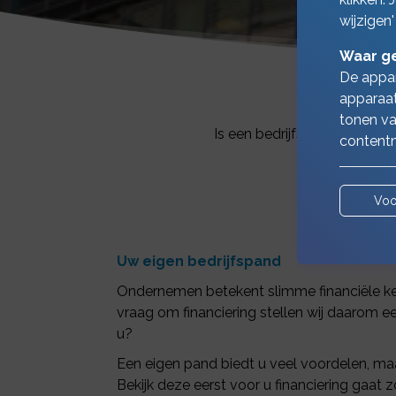
wijzigen'
Waar ge
De appar
apparaat
tonen va
Is een bedrijfspand kopen uw
contentm
Voo
Uw eigen bedrijfspand
Ondernemen betekent slimme financiële ke
vraag om financiering stellen wij daarom ee
u?
Een eigen pand biedt u veel voordelen, ma
Bekijk deze eerst voor u financiering gaat 