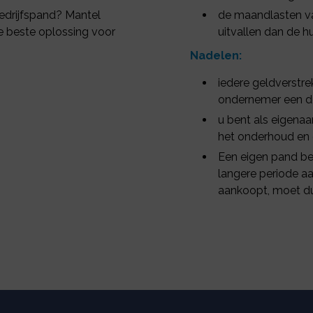
 bedrijfspand? Mantel
de maandlasten va
e beste oplossing voor
uitvallen dan de h
Nadelen:
iedere geldverstre
ondernemer een dee
u bent als eigenaa
het onderhoud en 
Een eigen pand bepe
langere periode aa
aankoopt, moet du