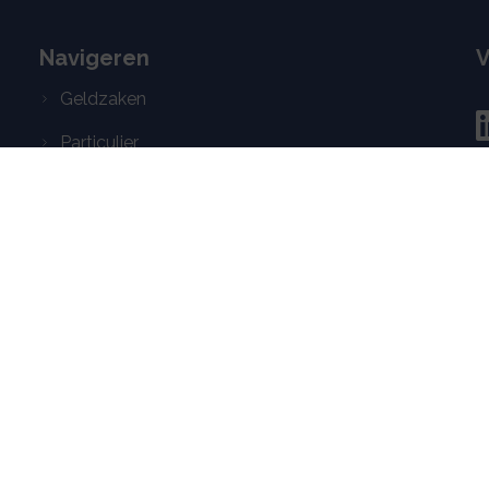
Navigeren
V
Geldzaken
Particulier
Zakelijk
A
Erfrecht
Service
Contact
D
P
p